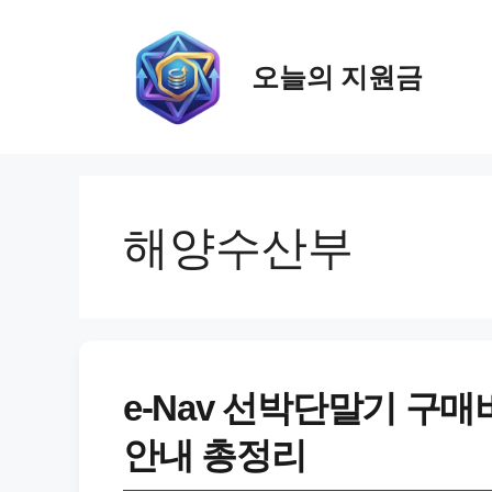
컨
텐
츠
오늘의 지원금
로
건
너
뛰
기
해양수산부
e-Nav 선박단말기 구매
안내 총정리