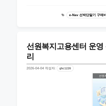
태
e-Nav 선박단말기 구매
그
선원복지고용센터 운영 신
리
2026-04-04
작성자:
ghc1226