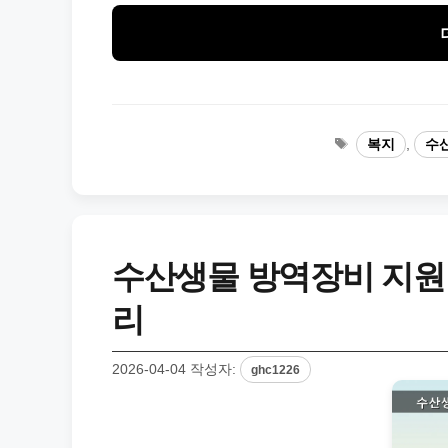
태
복지
,
수
그
수산생물 방역장비 지원 
리
2026-04-04
작성자:
ghc1226