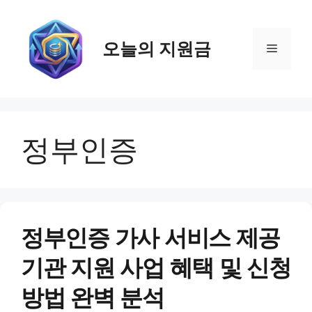
컨
텐
츠
오늘의 지원금
메
로
건
뉴
너
뛰
기
정부인증
정부인증 가사 서비스 제공
기관 지원 사업 혜택 및 신청
방법 완벽 분석