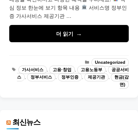
심 정보 한눈에 보기 항목 내용
서비스명 정부인
증 가사서비스 제공기관 …
더 읽기
카
Uncategorized
테
태
가사서비스
,
고용·창업
,
고용노동부
,
공공서비
고
그
스
,
정부서비스
,
정부인증
,
제공기관
,
현금(감
리
면)
최신뉴스