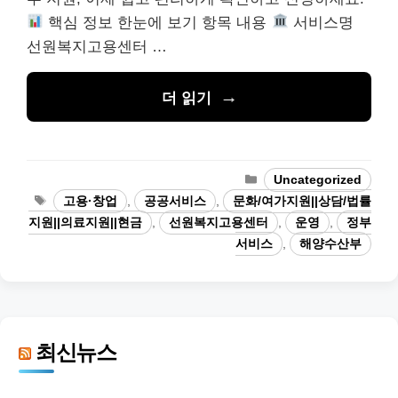
핵심 정보 한눈에 보기 항목 내용
서비스명
선원복지고용센터 …
더 읽기
카
Uncategorized
테
태
고용·창업
,
공공서비스
,
문화/여가지원||상담/법률
고
그
지원||의료지원||현금
,
선원복지고용센터
,
운영
,
정부
리
서비스
,
해양수산부
최신뉴스