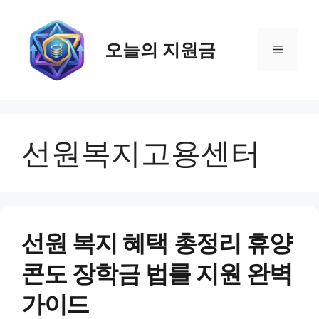
컨
텐
츠
오늘의 지원금
메
로
건
뉴
너
뛰
기
선원복지고용센터
선원 복지 혜택 총정리 휴양
콘도 장학금 법률 지원 완벽
가이드