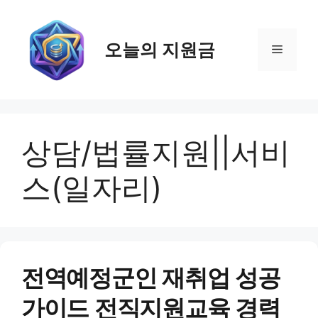
컨
텐
츠
오늘의 지원금
메
로
건
뉴
너
뛰
기
상담/법률지원||서비
스(일자리)
전역예정군인 재취업 성공
가이드 전직지원교육 경력