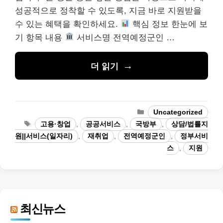
성공적으로 정착할 수 있도록, 지금 바로 지원받을
수 있는 혜택을 확인하세요.
핵심 정보 한눈에 보
기 항목 내용
서비스명 전역예정군인 …
더 읽기
카
Uncategorized
테
태
고용·창업
,
공공서비스
,
국방부
,
상담/법률지
고
그
원||서비스(일자리)
,
재취업
,
전역예정군인
,
정부서비
리
스
,
지원
최신뉴스