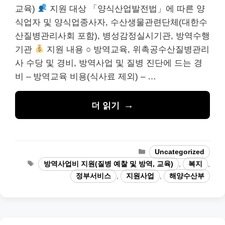
교육)
지원 대상 「양식산업발전법」에 따른 양
식업자 및 양식업종사자, 수산생물관련단체(대한수
산질병관리사회 포함), 병성감정실시기관, 방역수행
기관
지원 내용 ○ 방역교육, 위촉공수산질병관리
사 수당 및 경비, 방역사업 및 질병 진단에 드는 경
비 – 방역교육 비용(식사료 제외) – …
더 읽기
카
Uncategorized
테
태
방역사업비 지원(질병 예찰 및 방역, 교육)
,
복지
,
고
그
정부서비스
,
지원사업
,
해양수산부
리