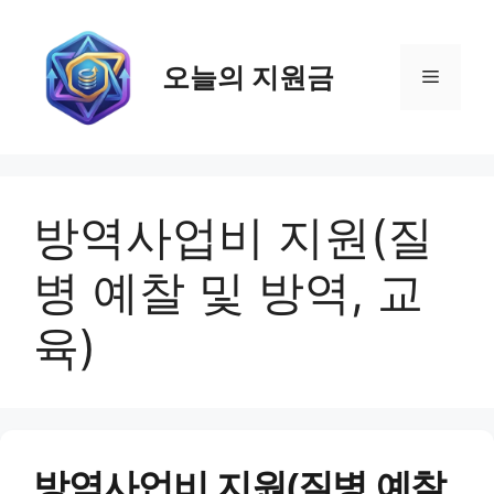
컨
텐
츠
오늘의 지원금
메
로
건
뉴
너
뛰
기
방역사업비 지원(질
병 예찰 및 방역, 교
육)
방역사업비 지원(질병 예찰