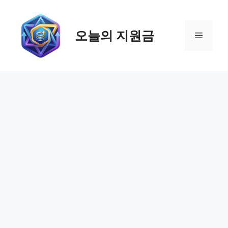
컨
텐
츠
오늘의 지원금
메
로
건
뉴
너
뛰
기