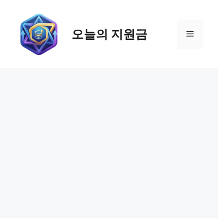
컨
텐
츠
오늘의 지원금
메
로
건
뉴
너
뛰
기