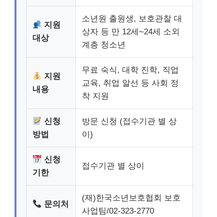
소년원 출원생, 보호관찰 대
지원
상자 등 만 12세~24세 소외
대상
계층 청소년
무료 숙식, 대학 진학, 직업
지원
교육, 취업 알선 등 사회 정
내용
착 지원
신청
방문 신청 (접수기관 별 상
방법
이)
신청
접수기관 별 상이
기한
(재)한국소년보호협회 보호
문의처
사업팀/02-323-2770