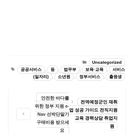
카
Uncategorized
테
태
공공서비스
,
등
,
법무부
,
보육·교육
,
서비스
고
그
(일자리)
,
소년원
,
정부서비스
,
출원생
리
안전한 바다를
전역예정군인 재취
위한 정부 지원 e-
업 성공 가이드 전직지원
Nav 선박단말기
교육 경력상담 취업지
구매비용 받으세
원
요