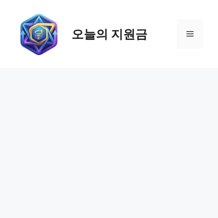
컨
텐
츠
오늘의 지원금
메
로
건
뉴
너
뛰
기